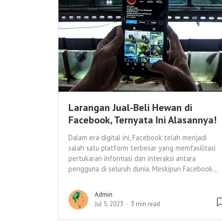
Larangan Jual-Beli Hewan di
Facebook, Ternyata Ini Alasannya!
Dalam era digital ini, Facebook telah menjadi
salah satu platform terbesar yang memfasilitasi
pertukaran informasi dan interaksi antara
pengguna di seluruh dunia. Meskipun Facebook...
Admin
Jul 5, 2023
3 min read