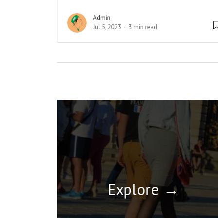
Admin
Jul 5, 2023
3 min read
Explore →