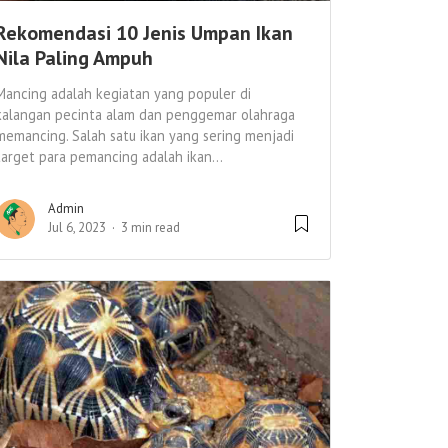
Rekomendasi 10 Jenis Umpan Ikan
Nila Paling Ampuh
Mancing adalah kegiatan yang populer di
kalangan pecinta alam dan penggemar olahraga
memancing. Salah satu ikan yang sering menjadi
target para pemancing adalah ikan...
Admin
Jul 6, 2023
3 min read