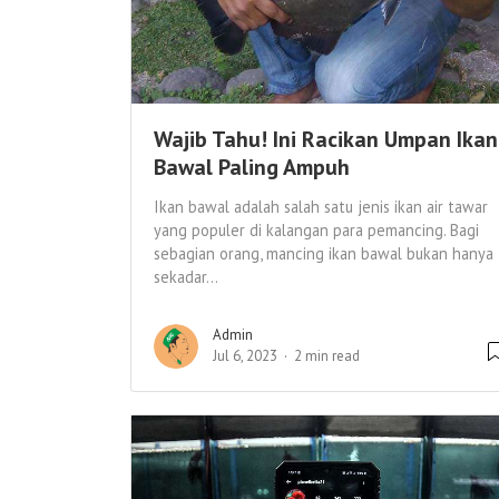
Wajib Tahu! Ini Racikan Umpan Ikan
Bawal Paling Ampuh
Ikan bawal adalah salah satu jenis ikan air tawar
yang populer di kalangan para pemancing. Bagi
sebagian orang, mancing ikan bawal bukan hanya
sekadar...
Admin
Jul 6, 2023
2 min read