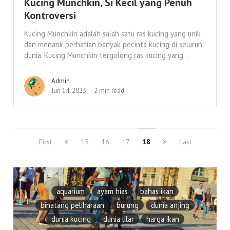
Kucing Munchkin, Si Kecil yang Penuh
Kontroversi
Kucing Munchkin adalah salah satu ras kucing yang unik
dan menarik perhatian banyak pecinta kucing di seluruh
dunia. Kucing Munchkin tergolong ras kucing yang...
Admin
Jun 14, 2023
2 min read
First
15
16
17
18
Last
aquarium
ayam hias
bahas ikan
binatang peliharaan
burung
dunia anjing
dunia kucing
dunia ular
harga ikan