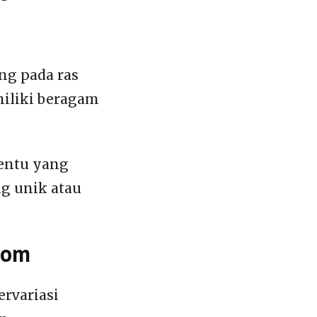
ng pada ras
miliki beragam
entu yang
g unik atau
dom
rvariasi