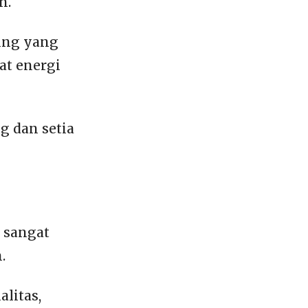
n.
ing yang
at energi
 dan setia
 sangat
.
litas,