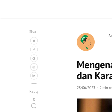
Share
A
Mengena
dan Kar
28/06/2023
2 min r
Reply
0