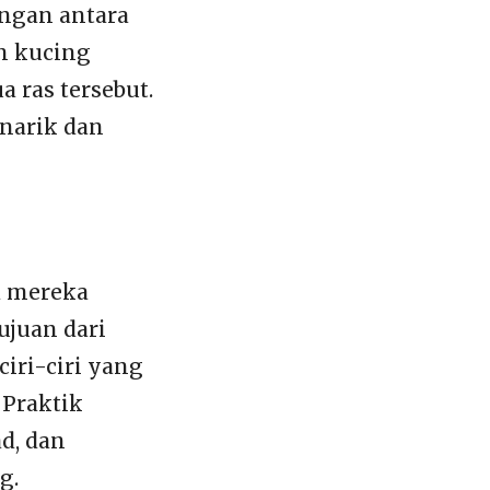
angan antara
n kucing
a ras tersebut.
narik dan
a mereka
ujuan dari
iri-ciri yang
 Praktik
d, dan
g.