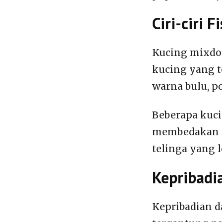
Ciri-ciri 
Kucing mixdom
kucing yang t
warna bulu, p
Beberapa kuc
membedakan me
telinga yang l
Kepribad
Kepribadian d