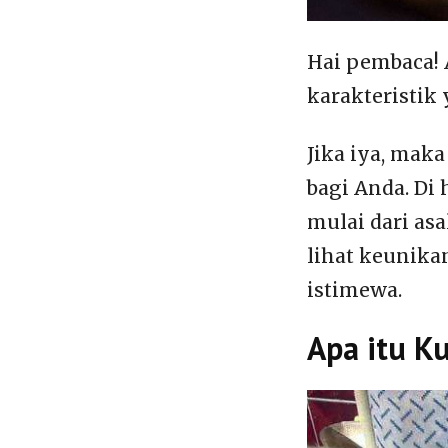
Hai pembaca!
karakteristik
Jika iya, ma
bagi Anda. Di
mulai dari as
lihat keunika
istimewa.
Apa itu K