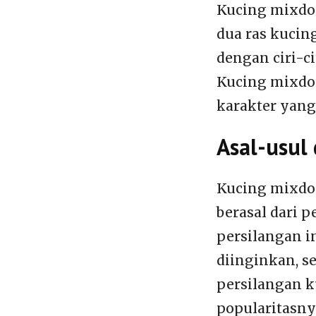
Kucing mixdom
dua ras kucin
dengan ciri-ci
Kucing mixdo
karakter yang
Asal-usul
Kucing mixdom
berasal dari p
persilangan i
diinginkan, s
persilangan k
popularitasny