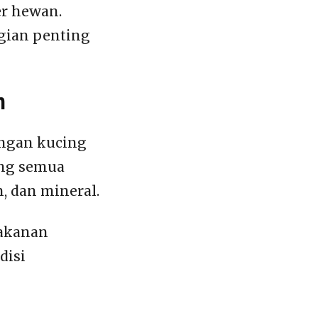
er hewan.
gian penting
m
ngan kucing
ng semua
n, dan mineral.
akanan
disi