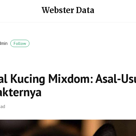
Webster Data
dmin
Follow
l Kucing Mixdom: Asal-Usul
akternya
ead