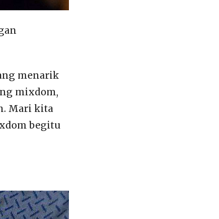
ngan
yang menarik
cing mixdom,
. Mari kita
ixdom begitu