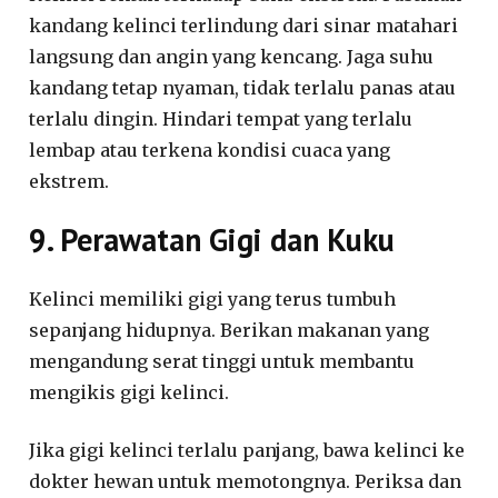
kandang kelinci terlindung dari sinar matahari
langsung dan angin yang kencang. Jaga suhu
kandang tetap nyaman, tidak terlalu panas atau
terlalu dingin. Hindari tempat yang terlalu
lembap atau terkena kondisi cuaca yang
ekstrem.
9. Perawatan Gigi dan Kuku
Kelinci memiliki gigi yang terus tumbuh
sepanjang hidupnya. Berikan makanan yang
mengandung serat tinggi untuk membantu
mengikis gigi kelinci.
Jika gigi kelinci terlalu panjang, bawa kelinci ke
dokter hewan untuk memotongnya. Periksa dan