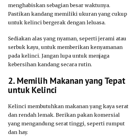
menghabiskan sebagian besar waktunya.
Pastikan kandang memiliki ukuran yang cukup
untuk kelinci bergerak dengan leluasa.
Sediakan alas yang nyaman, seperti jerami atau
serbuk kayu, untuk memberikan kenyamanan
pada kelinci. Jangan lupa untuk menjaga
kebersihan kandang secara rutin.
2. Memilih Makanan yang Tepat
untuk Kelinci
Kelinci membutuhkan makanan yang kaya serat
dan rendah lemak. Berikan pakan komersial
yang mengandung serat tinggi, seperti rumput
dan hay.