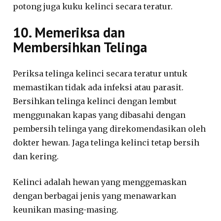
potong juga kuku kelinci secara teratur.
10. Memeriksa dan
Membersihkan Telinga
Periksa telinga kelinci secara teratur untuk
memastikan tidak ada infeksi atau parasit.
Bersihkan telinga kelinci dengan lembut
menggunakan kapas yang dibasahi dengan
pembersih telinga yang direkomendasikan oleh
dokter hewan. Jaga telinga kelinci tetap bersih
dan kering.
Kelinci adalah hewan yang menggemaskan
dengan berbagai jenis yang menawarkan
keunikan masing-masing.