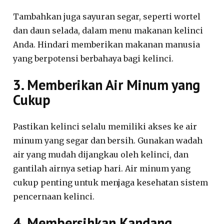
Tambahkan juga sayuran segar, seperti wortel
dan daun selada, dalam menu makanan kelinci
Anda. Hindari memberikan makanan manusia
yang berpotensi berbahaya bagi kelinci.
3. Memberikan Air Minum yang
Cukup
Pastikan kelinci selalu memiliki akses ke air
minum yang segar dan bersih. Gunakan wadah
air yang mudah dijangkau oleh kelinci, dan
gantilah airnya setiap hari. Air minum yang
cukup penting untuk menjaga kesehatan sistem
pencernaan kelinci.
4. Membersihkan Kandang