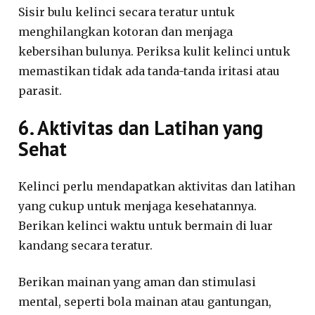
Sisir bulu kelinci secara teratur untuk
menghilangkan kotoran dan menjaga
kebersihan bulunya. Periksa kulit kelinci untuk
memastikan tidak ada tanda-tanda iritasi atau
parasit.
6. Aktivitas dan Latihan yang
Sehat
Kelinci perlu mendapatkan aktivitas dan latihan
yang cukup untuk menjaga kesehatannya.
Berikan kelinci waktu untuk bermain di luar
kandang secara teratur.
Berikan mainan yang aman dan stimulasi
mental, seperti bola mainan atau gantungan,