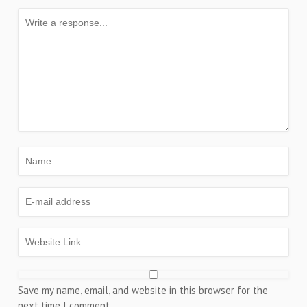
Save my name, email, and website in this browser for the
next time I comment.