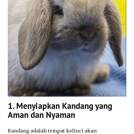
1. Menyiapkan Kandang yang
Aman dan Nyaman
Kandang adalah tempat kelinci akan