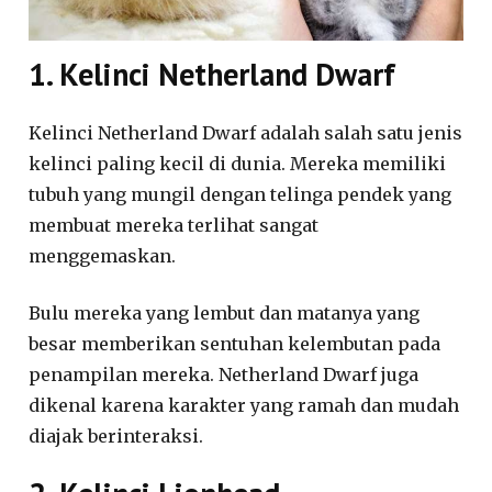
1. Kelinci Netherland Dwarf
Kelinci Netherland Dwarf adalah salah satu jenis
kelinci paling kecil di dunia. Mereka memiliki
tubuh yang mungil dengan telinga pendek yang
membuat mereka terlihat sangat
menggemaskan.
Bulu mereka yang lembut dan matanya yang
besar memberikan sentuhan kelembutan pada
penampilan mereka. Netherland Dwarf juga
dikenal karena karakter yang ramah dan mudah
diajak berinteraksi.