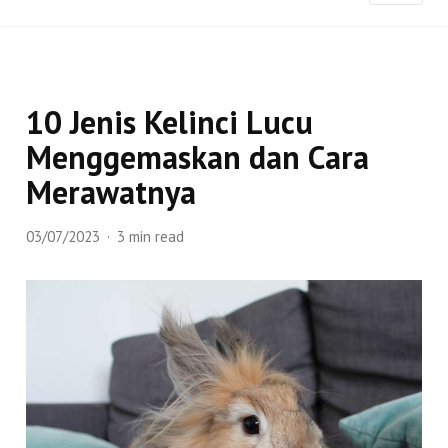
10 Jenis Kelinci Lucu
Menggemaskan dan Cara
Merawatnya
03/07/2023
3 min read