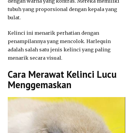
dengan warna yang kontras. Mereka memiliki
tubuh yang proporsional dengan kepala yang
bulat.
Kelinci ini menarik perhatian dengan
penampilannya yang mencolok. Harlequin
adalah salah satu jenis kelinci yang paling
menarik secara visual.
Cara Merawat Kelinci Lucu
Menggemaskan