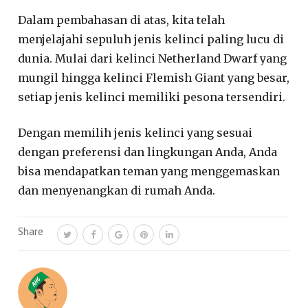
Dalam pembahasan di atas, kita telah
menjelajahi sepuluh jenis kelinci paling lucu di
dunia. Mulai dari kelinci Netherland Dwarf yang
mungil hingga kelinci Flemish Giant yang besar,
setiap jenis kelinci memiliki pesona tersendiri.
Dengan memilih jenis kelinci yang sesuai
dengan preferensi dan lingkungan Anda, Anda
bisa mendapatkan teman yang menggemaskan
dan menyenangkan di rumah Anda.
Share