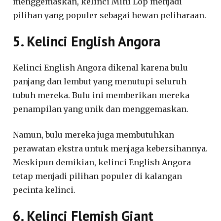
menggemaskan, kelinci Mini Lop menjadi
pilihan yang populer sebagai hewan peliharaan.
5. Kelinci English Angora
Kelinci English Angora dikenal karena bulu
panjang dan lembut yang menutupi seluruh
tubuh mereka. Bulu ini memberikan mereka
penampilan yang unik dan menggemaskan.
Namun, bulu mereka juga membutuhkan
perawatan ekstra untuk menjaga kebersihannya.
Meskipun demikian, kelinci English Angora
tetap menjadi pilihan populer di kalangan
pecinta kelinci.
6. Kelinci Flemish Giant