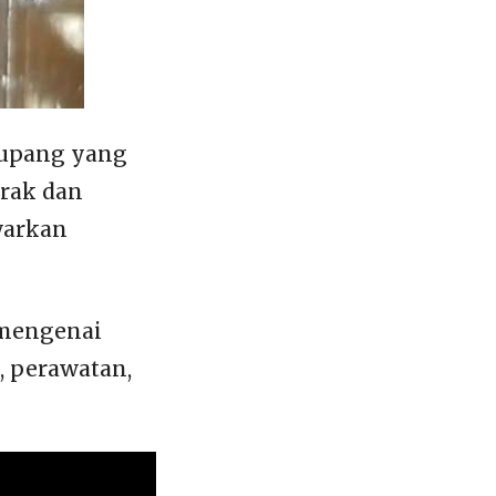
 cupang yang
orak dan
warkan
 mengenai
, perawatan,