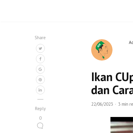
Share
A
Ikan CUp
dan Car
22/06/2023
3 min r
Reply
0