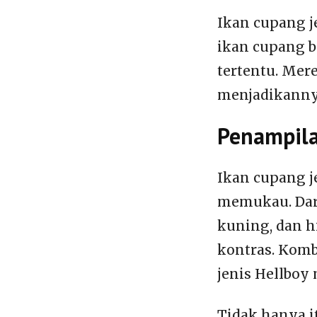
Ikan cupang j
ikan cupang b
tertentu. Mer
menjadikannya
Penampil
Ikan cupang j
memukau. Dari
kuning, dan h
kontras. Kom
jenis Hellboy 
Tidak hanya i