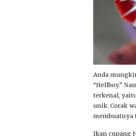
Anda mungkin
“Hellboy.” Nam
terkenal, yai
unik. Corak w
membuatnya te
Ikan cupang H