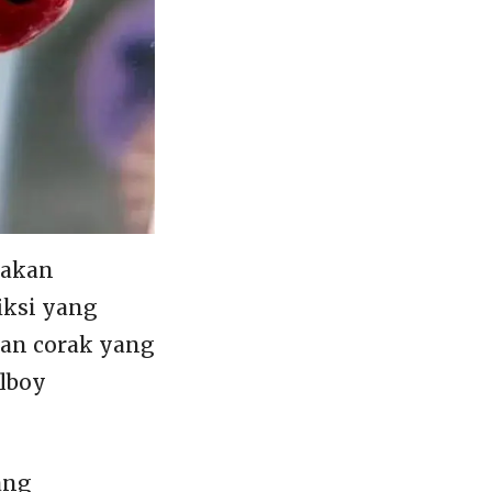
makan
iksi yang
dan corak yang
lboy
ang