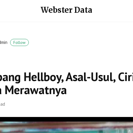
Webster Data
dmin
Follow
ang Hellboy, Asal-Usul, Ciri
a Merawatnya
ead