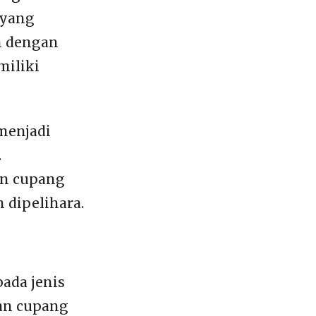
 yang
n dengan
miliki
menjadi
.
an cupang
dipelihara.
ada jenis
an cupang