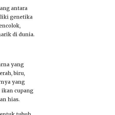
lang antara
iki genetika
encolok,
rik di dunia.
arna yang
rah, biru,
ornya yang
 ikan cupang
an hias.
bentuk tubuh